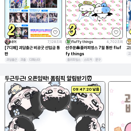
네어
7,128
조회
fluffy things
4,702
조회
[7디페] 괴담출근 비공굿 선입금 통
선주문🥞플러피띵스 7월 통판 fluf
고
판
fy things
고
괴담출근
괴출
디페스타
플러피띵스
스티커
문구
두근두근! 오픈임박! 폼림픽 알림받기⏰
09:47:19
 남음