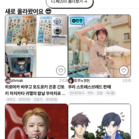
디.페스타 폼
더보기
새로 올라왔어요 😎
안전
zhrnak
2
조회
토쿠노정현
3
조회
히로아카 바쿠고 토도로키 은혼 긴토
쿠리 스트레스브레드 판매
키 히지카타 귀멸의 칼날 무이치로 룩
엔시티위시
쿠리
인형
위시돌
업
바쿠고
히지카타
긴토키
무이치로
룩업