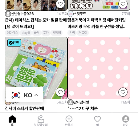
신난영수증926
14
조회
스윗무드
7
조회
급처) 데이식스 겹치는 포카 일괄 판매
행운거북이 지퍼백 키링 에어팟키링
[덤 많이 드려요!]
버즈키링 우정 커플 친구선물 생일선
물
데이식스
day6
급처
포카
덤많이
키링
거북이
안전
KO
김시미
58
조회
감자감자별
11
조회
홈
윗치팩토리
만들기
찜
마이
김시미 스티커 할인판매
^･-･^੭ 다꾸 처분
스티커
도무송
바인더
포카파우치
다꾸
다이어리꾸미기
스티커
키링