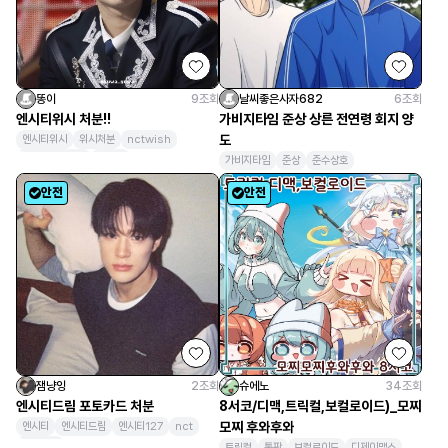
똥이
9
조회
날씨좋은사자682
6
조회
엔시티위시 처분!!
가비지타임 준상 상른 전연령 회지 양
도
엔시티위시
위시처분
nctwish
엔시티위시포카
위시돌
가비지타임
준상
준수상호
안전
안전
잼냥잉
2
조회
슈에노
34
조회
엔시티드림 포토카드 처분
8서코/디맥,트릭컬,보컬로이드)_모찌
모찌 후와후와
엔시티
엔시티드림
엔시티127
nct
포토카드
트릭컬
통판
보컬로이드
디제이맥스