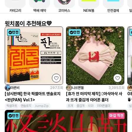
카테고리
택배 예약
코미버스
NEW폼
안전결제
일
6
블루아카이브
윗치폼이 추천해요💛
7
서코
안전
안전
8
플레이브
9
통판
10
림버스
마른비
297
조회
니뜨엔젤
3,395
조회
[상시판매] 한국 픽셀아트 앤솔로지
[휴가 전 마지막 제작] 🫝아삭아삭 사
0
<판(PAN) Vol.1>
과 뜨개 줄감개 이어폰 홀더
🍵
픽셀아트
앤솔로지
JumpZip
뜨개
줄감개
사과
이어폰홀더
실
픽셀아티스트
점집
아트북
카
안전
마감 직전