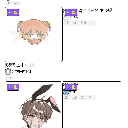
LD
낙서
0.1) 당일마감 상반신 LD 커미션
쿠루루맛 카레
채색
상반신
LD
당일마감
커미션
커미션
🥸뚱쭝 스디 커미션
(샘플가 0.2) 젤리 인장 커미션✌️
야르렁야르렁대
원쥬율
SD
인장
SD
채색
두상
커미션
커미션