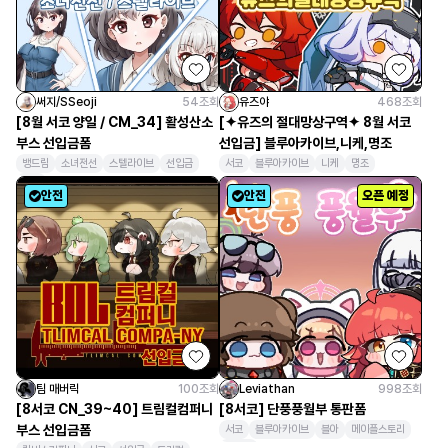
써지/SSeoji
54
조회
유즈야
468
조회
[8월 서코 양일 / CM_34] 활성산소
[✦유즈의 절대망상구역✦ 8월 서코
부스 선입금폼
선입금] 블루아카이브,니케,명조
뱅드림
소녀전선
스텔라이브
선입금
서코
블루아카이브
니케
명조
서코
안전
안전
오픈 예정
팀 매버릭
100
조회
Leviathan
998
조회
[8서코 CN_39~40] 트림컬컴퍼니
[8서코] 단풍풍월부 통판폼
부스 선입금폼
서코
블루아카이브
블아
메이플스토리