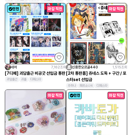
안전
마감 직전
마감 직전
네어
7,162
조회
신중한오르골440
1,515
조회
[7디페] 괴담출근 비공굿 선입금 통판
[2차 통판폼] 쥬네스 도둑 + 구간 / 포
스터set 선입금
괴담출근
괴출
디페스타
주하나
페르소나4
디페스타
마감 직전
안전
마감 직전