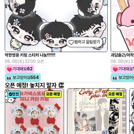
찜하고 알림받기
약한영웅 키링 스티커 나눔!!!!!!!
괴담출근/이착
08. 08(토) 22:00 오픈
08. 08(토) 
기대돼요
62
기대돼요
보고있어요
554
보고있어
오픈 예정! 놓치지 말자 👏
안전
오픈 예정
오픈 예정