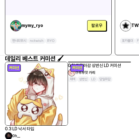
mymy_ryo
팔로우
TW
엔시티위시
nctwish
RYO
포카홀더
데일리 베스트 커미션 🖌️
커미션
커미션
0.3 LD 낙서 타입
0h__