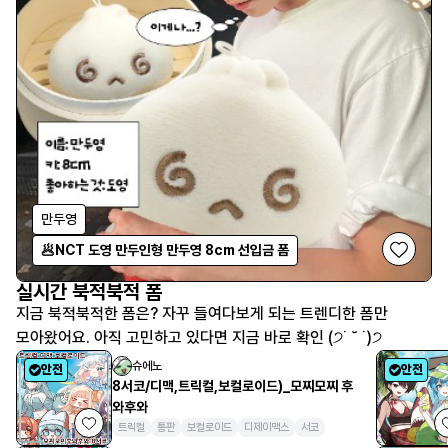
만두영
🥟NCT 도영 만두인형 만두영 8cm 선입금 폼
실시간 북적북적 폼
지금 북적북적한 폼은? 자꾸 들여다보게 되는 트렌디한 폼만 
모아왔어요. 아직 고민하고 있다면 지금 바로 확인 (੭˙ ˘ ˙)੭
슈에노
안전
안전
8서코/디맥,트릭컬,보컬로이드)_모찌모찌 후
와후와
트릭컬
통판
보컬로이드
디제이맥스
서코