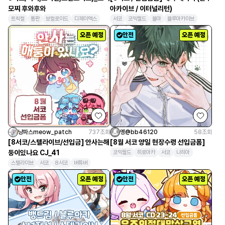
모찌 후와후와
아카이브 / 이터널리턴)
트릭컬
통판
보컬로이드
디제이맥스
서코
코믹월드
블아
블루아카이브
서코
이터널리턴
오픈 예정
안전
오픈 예정
냥파스meow_patch
737
조회
멩@bb46120
58
조회
[8서코/스텔라이브/선입금] 안사는해
[8월 서코 양일 현장수령 선입금폼]
둥이있나요 CJ_41
코믹월드
히로아카
서코
나히아
스텔라이브
서코
8서코
버튜버
선입금
안전
오픈 예정
안전
오픈 예정