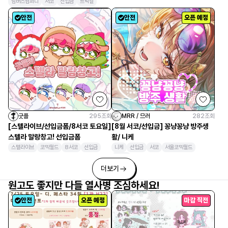
선입금
림버스컴퍼니
서코
선입금
트릭컬
림버스
안전
안전
오픈 예정
굿플
295
조회
MRR / 므러
282
조회
[스텔라이브/선입금폼/8서코 토요일]
[8월 서코/선입금] 꽁냥꽁냥 방주생
스텔라 말랑창고! 선입금폼
활/ 니케
스텔라이브
코믹월드
8서코
선입금
니케
선입금
서코
서울코믹월드
8서코
더보기
원고도 좋지만 다들 열사병 조심하세요!
안전
오픈 예정
마감 직전