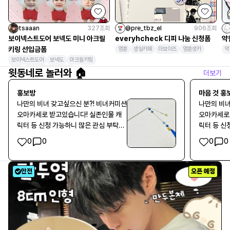
tsaaan
327
조회
@pre_tbz_el
906
조회
보이넥스트도어 보넥도 미니 아크릴
everyhcheck 디피 나눔 신청폼
약
키링 선입금폼
영훈
생일카페
더보이즈
영훈생카
약
보이넥스트도어
보넥도
아크릴키링
키링
BOYNEXTDOOR
윗동네로 놀러와 🏠
더보기
홍보방
마음 것 홍
나만의 비녀 갖고싶으신 분?! 비녀커미션
나만의 비녀
오마카세로 받고있습니다! 실존인물 캐
오마카세로
릭터 등 신청 가능하니 많은 관심 부탁드
릭터 등 신
립니다!!💖 https://witchform.com/
립니다!!💖 https://witchform.com/
0
0
0
0
commission/viewer/index.php?co
commissi
mmission_uuid=FQO59ERFP
mmission
안전
오픈 예정