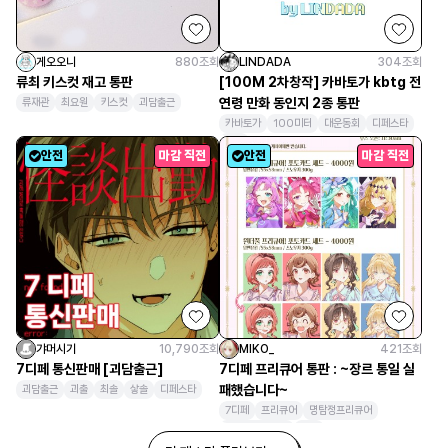
게오오니
880
조회
LINDADA
304
조회
류최 키스컷 재고 통판
[100M 2차창작] 카바토가 kbtg 전
연령 만화 동인지 2종 통판
류재관
최요원
키스컷
괴담출근
카바토가
100미터
대운동회
디페스타
만화
안전
마감 직전
안전
마감 직전
갸머시기
10,790
조회
MIKO_
421
조회
7디페 통신판매 [괴담출근]
7디페 프리큐어 통판 : ~장르 통일 실
패했습니다~
괴담출근
괴출
최솔
샇솔
디페스타
7디페
프리큐어
명탐정프리큐어
원더풀프리큐어
통판