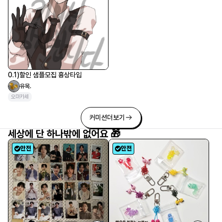
페어 0.25
편차
그림
LD
두상
흑백
0.1)할인 샘플모집 흉상타입
유목.
오마카세
커미션
더보기
세상에 단 하나밖에 없어요 🎁
안전
안전