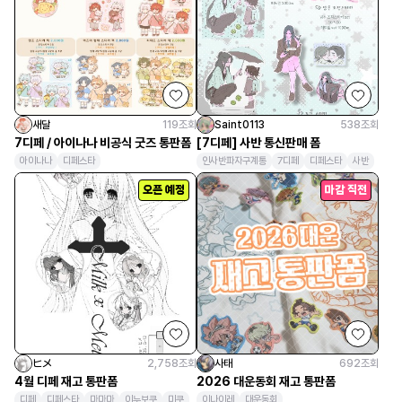
새달
119
조회
Saint0113
538
조회
7디페 / 아이나나 비공식 굿즈 통판폼
[7디페] 사반 통신판매 폼
아이나나
디페스타
인사반파자구계통
7디페
디페스타
사반
오픈 예정
마감 직전
ヒメ
2,758
조회
사태
692
조회
4월 디페 재고 통판폼
2026 대운동회 재고 통판폼
디페
디페스타
마마마
이누보쿠
미쿠
이나이레
대운동회