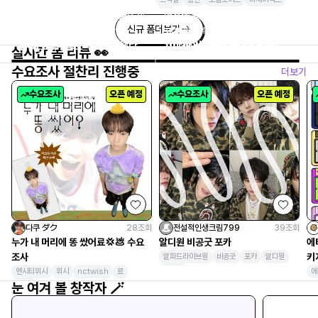
서코
무사히 배송됬습니다 족자봉도 만
덕분에 잘 받앗슴다 감사합니다!!
당신은~우싹하기위해~태어난~
배송도 상자에 안전하게 보내주시
신규 폼
더보기
족스럽습니다 감사합니다
ㅠㅠ
사람~~🩵🩷
고 안에 뽁뽁이랑 파손 위험 없이
[7월 서코 통판] 비나리 스텔라
10cm 인형옷) 러브앤딥스페이
<<((오싹우싹오싹우싹))>>
안전하게 왔습니다!! 이번쿠지 진
치이카와 투성이 쿠지 소분 양도
실시간 폼 리뷰 👀
블루아카이브 블아 서코 코믹월드
스 심성훈 라이트헌터 의상
짜 너무귀엽습니다..🥹
수요조사 절찬리 진행중
더보기
수요조사
오픈 예정
수요조사
오픈 예정
다쿠 ダク
28
조회
전설적인생크림799
39
조회
누가 내 머리에 똥 쌌어료💢💩 수요
알디원 비공굿 포카
에
조사
키
알파드라이브원
비공굿
포카
알디원
앨리즈
엔시티위시
위시
nctwish
료
에
눈 여겨 볼 창작자 🪄
RYO