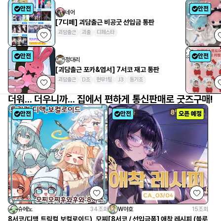
안전
안전
네어
[7디페] 괴담출근 비공굿 선입금 통판
괴담출근
괴출
디페스타
안전
안전
정대리
[괴담출근 포카&엽서] 7서코 재고 통판
괴담출근
D조
현무1팀
J3
동기조
더워... 더우니까... 집에서 편하게 통신판매로 굿즈구매!
안전
안전
오픈 예정
슈에노
34
조회
W야호
15
조회
8서코/디맥,트릭컬,보컬로이드)_모찌
[8서코 / 선입금폼] 애착 레시피 (블루