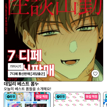
갸머시기
7디페 통신판매 [괴담출근]
데일리 베스트 폼✨
오늘의 베스트 폼들을 소개해요!
안전
마감 직전
안전
마감 직전