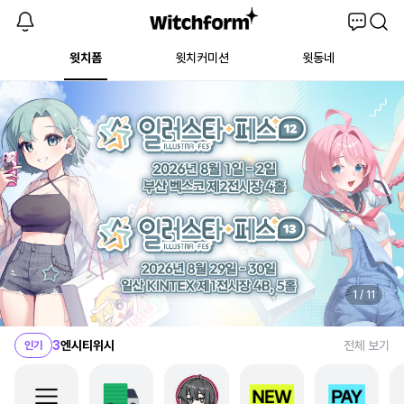
윗치폼
윗치커미션
윗동네
1
괴담출근
2
화산귀환
3
엔시티위시
1
/
11
4
스텔라이브
전체 보기
인기
5
보이넥스트도어