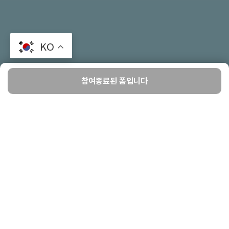
KO
참여종료된 폼입니다
홈
윗치팩토리
만들기
찜
마이
9디페 페이트 쁘띠존 선입금폼 (현장수령)
2024-09-02 23시 59분
까지
Sale Date
2024-09-21
배송예정
배송예정
입금처 계좌로 입금
결제방식