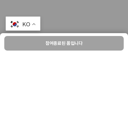
KO
참여종료된 폼입니다
홈
윗치팩토리
만들기
찜
마이
윗치폼 회원만 참여가능
7월 대운동회 선입금폼
2023-05-20 18시 00분
까지
Sale Date
2023-07-23
배송예정
배송예정
입금처 계좌로 입금
결제방식