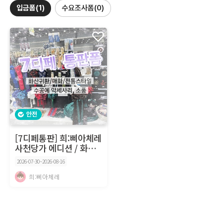
입금폼(1)
수요조사폼(0)
안전
[7디페통판] 희:삐아체레
사천당가 에디션 / 화귀,
매화, 전...
2026-07-30~2026-08-16
희:삐아체레