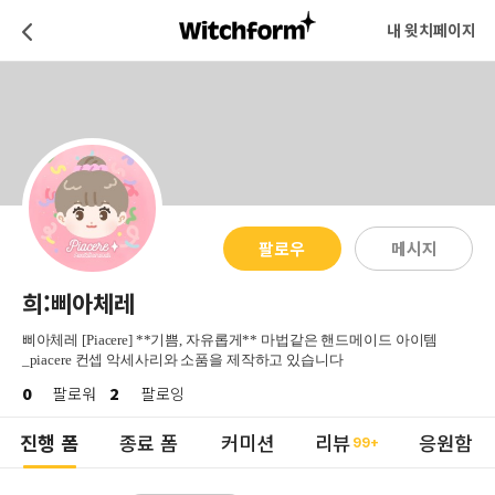
내 윗치페이지
팔로우
메시지
희:삐아체레
삐아체레 [Piacere] **기쁨, 자유롭게** 마법같은 핸드메이드 아이템
_piacere 컨셉 악세사리와 소품을 제작하고 있습니다
0
팔로워
2
팔로잉
진행 폼
종료 폼
커미션
리뷰
응원함
99+