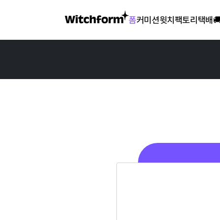
폼
커미션
윗치팩토리
택배