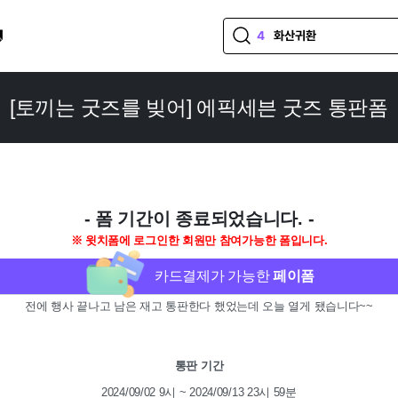
4
화산귀환

5
스텔라이브
6
블루아카이브
[토끼는 굿즈를 빚어] 에픽세븐 굿즈 통판폼
7
통판
8
보이넥스트도어
9
림버스
10
라이즈
- 폼 기간이 종료되었습니다. -
※ 윗치폼에 로그인한 회원만 참여가능한 폼입니다.
카드결제가 가능한
페이폼
전에 행사 끝나고 남은 재고 통판한다 했었는데 오늘 열게 됐습니다~~
통판 기간
2024/09/02 9시 ~ 2024/09/13 23시 59분