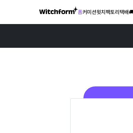
폼
커미션
윗치팩토리
택배