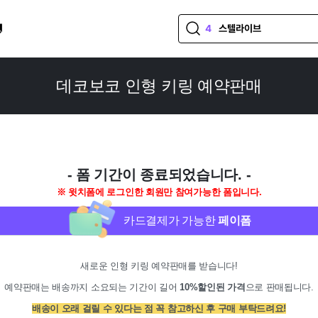
4
스텔라이브

5
통판
6
블루아카이브
데코보코 인형 키링 예약판매
7
보이넥스트도어
8
림버스
9
8서코
10
플레이브
- 폼 기간이 종료되었습니다. -
※ 윗치폼에 로그인한 회원만 참여가능한 폼입니다.
카드결제가 가능한
페이폼
새로운 인형 키링 예약판매를 받습니다!
예약판매는 배송까지 소요되는 기간이 길어
10%할인된 가격
으로 판매됩니다.
배송이 오래 걸릴 수 있다는 점 꼭 참고하신 후 구매 부탁드려요!