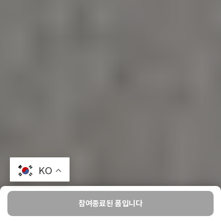
KO
참여종료된 폼입니다
홈
윗치팩토리
만들기
찜
마이