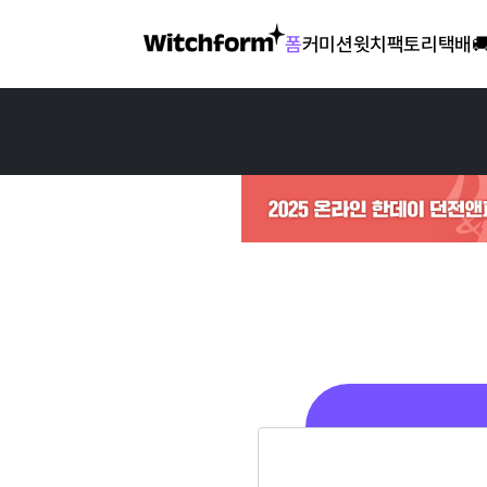
폼
커미션
윗치팩토리
택배