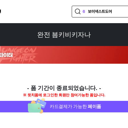
5
블루아카이브

6
보이넥스트도어
7
서코
완전 븜키비키자나
8
림버스
9
플레이브
10
선입금
- 폼 기간이 종료되었습니다. -
※ 윗치폼에 로그인한 회원만 참여가능한 폼입니다.
카드결제가 가능한
페이폼