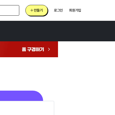
만들기
로그인
회원가입