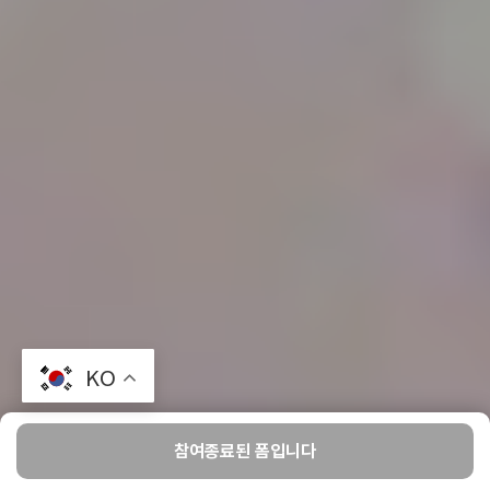
KO
참여종료된 폼입니다
홈
윗치팩토리
만들기
찜
마이